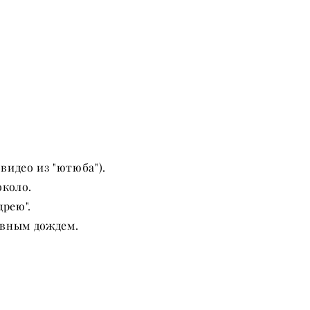
видео из "ютюба").
около.
дрею".
ивным дождем.
.