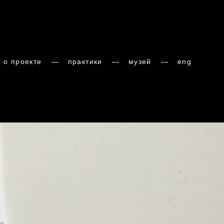
о проекте
о проекте
—
—
практики
практики
—
—
музей
музей
—
—
eng
eng