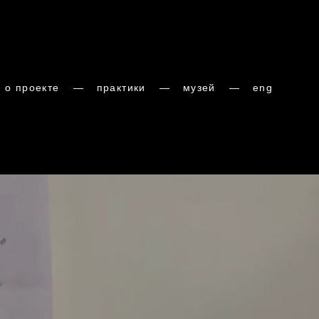
о проекте
о проекте
—
—
практики
практики
—
—
музей
музей
—
—
eng
eng