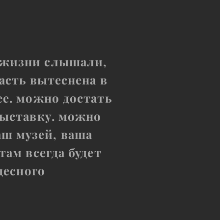
ей жизни слышали,
асть вытеснена в
ее. можно достать
выставку. можно
аш музей, ваша
там всегда будет
десного