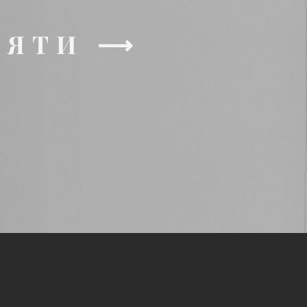
МЯТИ ⟶