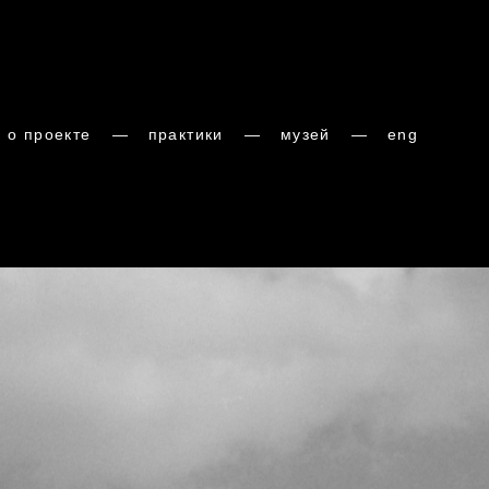
о проекте
о проекте
—
—
практики
практики
—
—
музей
музей
—
—
eng
eng