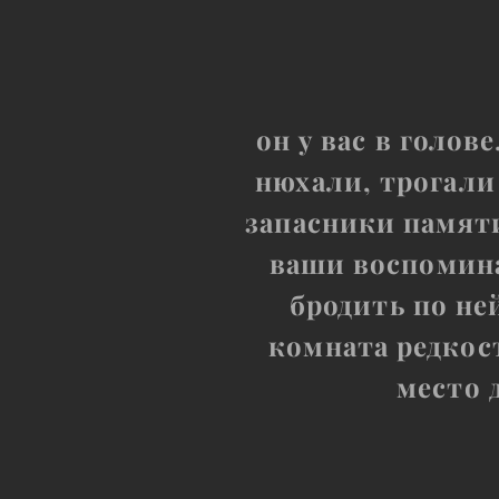
он у вас в голов
нюхали, трогали
запасники памяти
ваши воспомина
бродить по не
комната редкост
место 