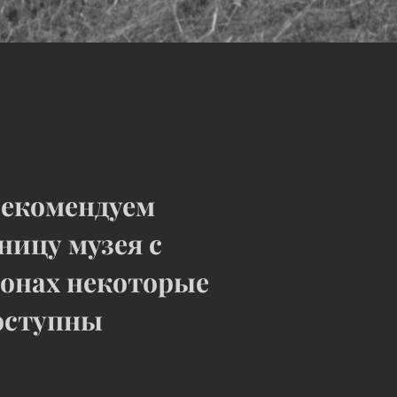
рекомендуем
ницу музея с
фонах некоторые
оступны