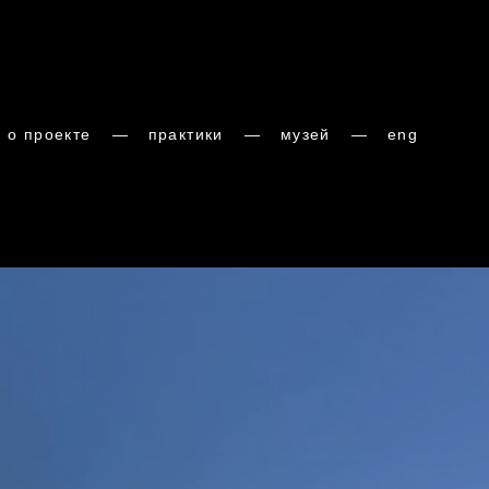
о проекте
о проекте
—
—
практики
практики
—
—
музей
музей
—
—
eng
eng